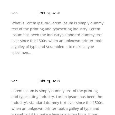
wichtig?
von
Philip Klich
|
Okt. 23, 2018
What is Lorem Ipsum? Lorem Ipsum is simply dummy
text of the printing and typesetting industry. Lorem
Ipsum has been the industry’s standard dummy text
ever since the 1500s, when an unknown printer took
a galley of type and scrambled it to make a type
specimen...
Was muss ich vor dem Bau
einer Photovoltaikanlage
beachten?
von
Philip Klich
|
Okt. 23, 2018
Lorem Ipsum is simply dummy text of the printing
and typesetting industry. Lorem Ipsum has been the
industry’s standard dummy text ever since the 1500s,
when an unknown printer took a galley of type and
scrambled it to make a type specimen book. It has