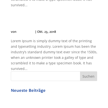
survived...
Welche Leistungen erbringen
die Stadtwerke Schwetzingen
rund um Photovoltaik?
von
Philip Klich
|
Okt. 23, 2018
Lorem Ipsum is simply dummy text of the printing
and typesetting industry. Lorem Ipsum has been the
industry’s standard dummy text ever since the 1500s,
when an unknown printer took a galley of type and
scrambled it to make a type specimen book. It has
survived...
Neueste Beiträge
Hallo Welt!