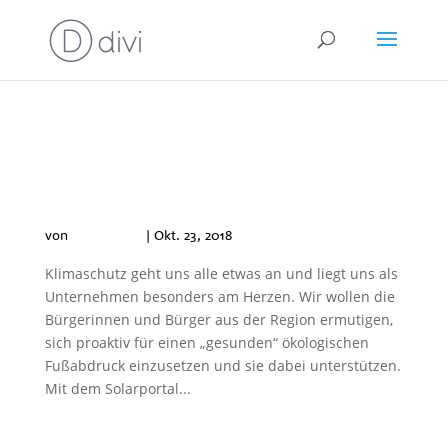
Warum bieten die Stadtwerke
Schwetzingen das Solarportal
an?
von
Philip Klich
|
Okt. 23, 2018
Klimaschutz geht uns alle etwas an und liegt uns als
Unternehmen besonders am Herzen. Wir wollen die
Bürgerinnen und Bürger aus der Region ermutigen,
sich proaktiv für einen „gesunden“ ökologischen
Fußabdruck einzusetzen und sie dabei unterstützen.
Mit dem Solarportal...
Meine Photovoltaikanlage ist
in Betrieb – was ist nun